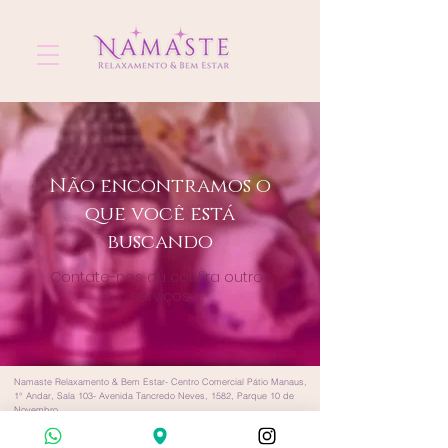
Não encontramos o
que você está
buscando
Contate-nos ou confira outros
serviços
Namaste Relaxamento & Bem Estar- Centro Comercial Pátio Manaus,
1° Andar, Sala 103- Avenida Tancredo Neves, 1582, Parque 10 de
Novembro