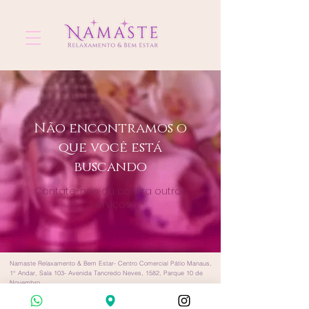
Não encontramos o
que você está
buscando
Contate-nos ou confira outros
serviços
Namaste Relaxamento & Bem Estar- Centro Comercial Pátio Manaus,
1° Andar, Sala 103- Avenida Tancredo Neves, 1582, Parque 10 de
Novembro