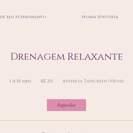
de seu Atendimento
Nossa História
Drenagem Relaxante
215
Reais
1 h 10 min
1
R$ 215
Avenida Tancredo Neves
brasileiros
1
0
m
Agendar
i
n