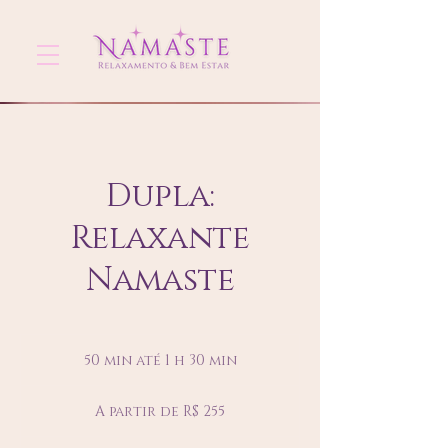
Dupla:
Relaxante
Namaste
50 min até 1 h 30 min
5
0
A
m
partir
A partir de R$ 255
de
i
255
n
Reais
brasileiros