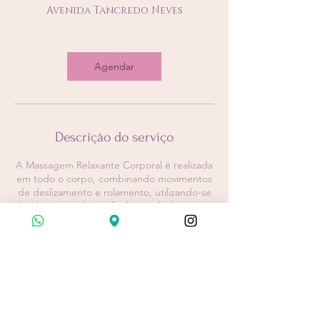
a
Avenida Tancredo Neves
t
é
1
3
Agendar
0
m
i
n
Descrição do serviço
A Massagem Relaxante Corporal é realizada
em todo o corpo, combinando movimentos
de deslizamento e rolamento, utilizando-se
de óleo vegetal para facilitar o deslizamento
das mãos em contato com o corpo do
paciente.
Informações de contato