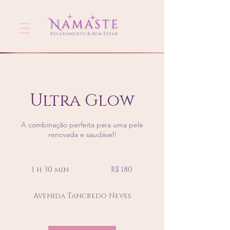
Ultra Glow
A combinação perfeita para uma pele
renovada e saudável!
180
Reais
1 h 30 min
1
R$ 180
brasileiros
3
0
Avenida Tancredo Neves
m
i
n